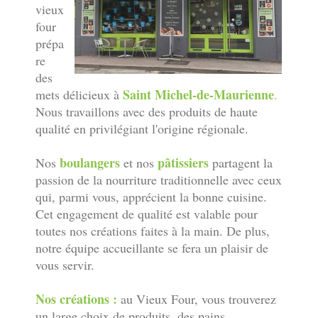
vieux
four
prépa
re
des
Saint Michel-de-Maurienne
mets délicieux à
.
Nous travaillons avec des produits de haute
qualité en privilégiant l'origine régionale.
boulangers
pâtissiers
Nos
et nos
partagent la
passion de la nourriture traditionnelle avec ceux
qui, parmi vous, apprécient la bonne cuisine.
Cet engagement de qualité est valable pour
toutes nos créations faites à la main. De plus,
notre équipe accueillante se fera un plaisir de
vous servir.
Nos créations :
au Vieux Four, vous trouverez
un large choix de produits, des pains