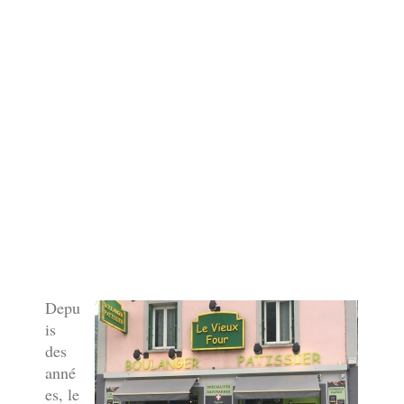
Depu
is
des
anné
es, le